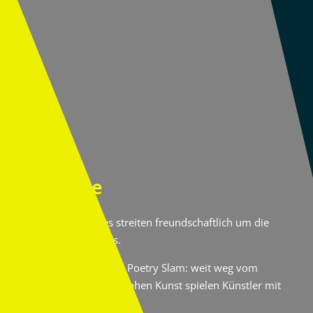
Die Idee
Sechs Ensembles streiten freundschaftlich um die
Krone des Abends.
Wir kennen es vom Poetry Slam: weit weg vom
Elfenbeinturm der hohen Kunst spielen Künstler mit
Gefühlen und Sprache.