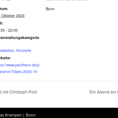
tum:
Bonn
. Oktober 2023
it:
:30 - 22:00
ranstaltungskategorie
assikslam
,
Konzerte
bsite:
tps://www.pantheon.de/p
gramm/?date=2023-10
 mit Christoph Pohl
Ein Abend am K
ias Krampen | Bonn