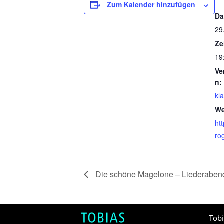
Zum Kalender hinzufügen
Da
29
Ze
19
Ve
n:
kl
We
ht
ro
Die schöne Magelone – Liederabend
Tob