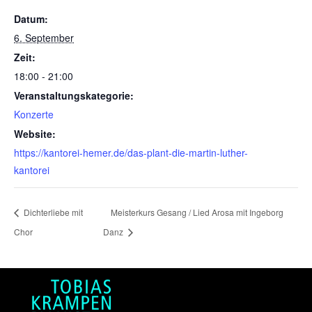
Datum:
6. September
Zeit:
18:00 - 21:00
Veranstaltungskategorie:
Konzerte
Website:
https://kantorei-hemer.de/das-plant-die-martin-luther-
kantorei
Dichterliebe mit
Meisterkurs Gesang / Lied Arosa mit Ingeborg
Chor
Danz