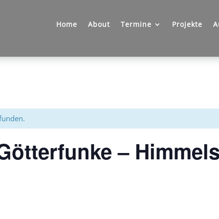
Home
About
Termine
Projekte
A
efunden.
ötterfunke – Himmels