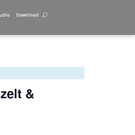
udio
Download
zelt &